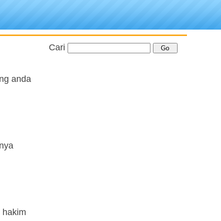
Cari
ang anda
anya
a hakim