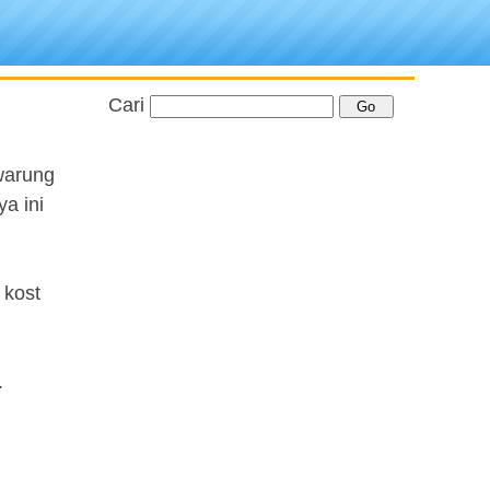
Cari
warung
a ini
 kost
.