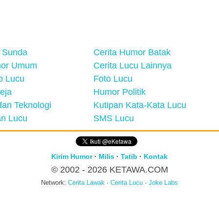
 Sunda
Cerita Humor Batak
mor Umum
Cerita Lucu Lainnya
eo Lucu
Foto Lucu
eja
Humor Politik
an Teknologi
Kutipan Kata-Kata Lucu
n Lucu
SMS Lucu
Kirim Humor
·
Milis
·
Tatib
·
Kontak
© 2002 - 2026
KETAWA.COM
Network:
Cerita Lawak
·
Cerita Lucu
·
Joke Labs