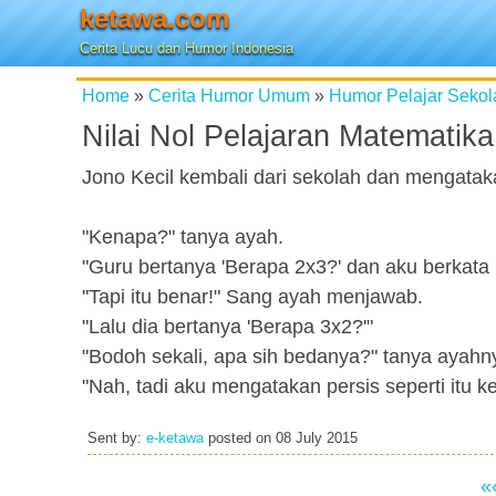
ketawa.com
Cerita Lucu dan Humor Indonesia
Home
»
Cerita Humor Umum
»
Humor Pelajar Sekol
Nilai Nol Pelajaran Matematika
Jono Kecil kembali dari sekolah dan mengataka
"Kenapa?" tanya ayah.
"Guru bertanya 'Berapa 2x3?' dan aku berkata '
"Tapi itu benar!" Sang ayah menjawab.
"Lalu dia bertanya 'Berapa 3x2?'"
"Bodoh sekali, apa sih bedanya?" tanya ayahn
"Nah, tadi aku mengatakan persis seperti itu 
Sent by:
e-ketawa
posted on
08 July 2015
«