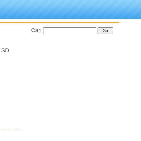
Cari
i SD.