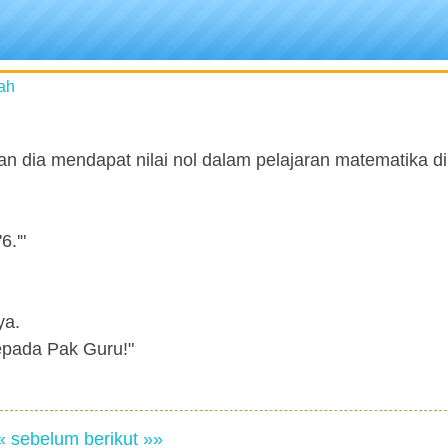
ah
n dia mendapat nilai nol dalam pelajaran matematika d
6.'"
ya.
kepada Pak Guru!"
« sebelum
berikut »»