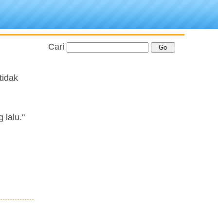
Cari
tidak
lalu."