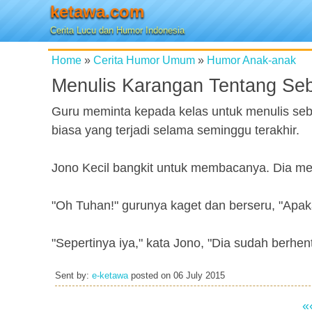
ketawa.com
Cerita Lucu dan Humor Indonesia
Home
»
Cerita Humor Umum
»
Humor Anak-anak
Menulis Karangan Tentang Seb
Guru meminta kepada kelas untuk menulis sebua
biasa yang terjadi selama seminggu terakhir.
Jono Kecil bangkit untuk membacanya. Dia me
"Oh Tuhan!" gurunya kaget dan berseru, "Apaka
"Sepertinya iya," kata Jono, "Dia sudah berhen
Sent by:
e-ketawa
posted on
06 July 2015
«