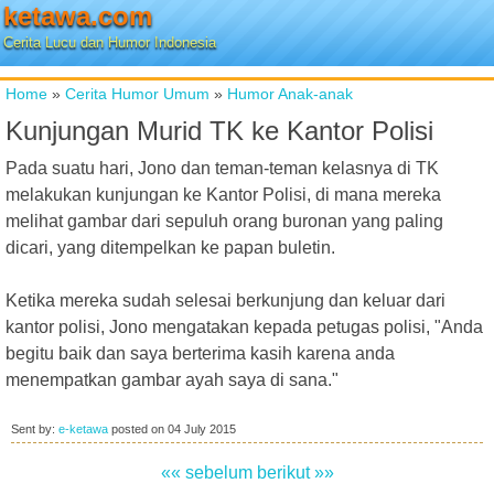
ketawa.com
Cerita Lucu dan Humor Indonesia
Home
»
Cerita Humor Umum
»
Humor Anak-anak
Kunjungan Murid TK ke Kantor Polisi
Pada suatu hari, Jono dan teman-teman kelasnya di TK
melakukan kunjungan ke Kantor Polisi, di mana mereka
melihat gambar dari sepuluh orang buronan yang paling
dicari, yang ditempelkan ke papan buletin.
Ketika mereka sudah selesai berkunjung dan keluar dari
kantor polisi, Jono mengatakan kepada petugas polisi, "Anda
begitu baik dan saya berterima kasih karena anda
menempatkan gambar ayah saya di sana."
Sent by:
e-ketawa
posted on
04 July 2015
«« sebelum
berikut »»