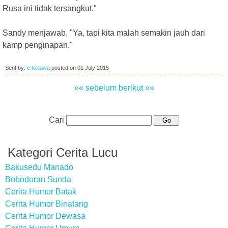
Rusa ini tidak tersangkut."
Sandy menjawab, "Ya, tapi kita malah semakin jauh dari
kamp penginapan."
Sent by:
e-ketawa
posted on
01 July 2015
«« sebelum
berikut »»
Cari
Kategori Cerita Lucu
Bakusedu Manado
Bobodoran Sunda
Cerita Humor Batak
Cerita Humor Binatang
Cerita Humor Dewasa