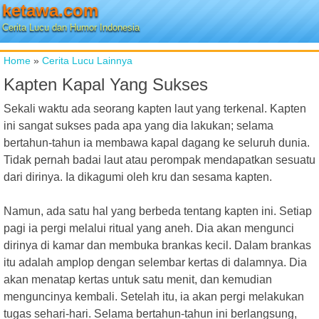
ketawa.com
Cerita Lucu dan Humor Indonesia
Home
»
Cerita Lucu Lainnya
Kapten Kapal Yang Sukses
Sekali waktu ada seorang kapten laut yang terkenal. Kapten
ini sangat sukses pada apa yang dia lakukan; selama
bertahun-tahun ia membawa kapal dagang ke seluruh dunia.
Tidak pernah badai laut atau perompak mendapatkan sesuatu
dari dirinya. Ia dikagumi oleh kru dan sesama kapten.
Namun, ada satu hal yang berbeda tentang kapten ini. Setiap
pagi ia pergi melalui ritual yang aneh. Dia akan mengunci
dirinya di kamar dan membuka brankas kecil. Dalam brankas
itu adalah amplop dengan selembar kertas di dalamnya. Dia
akan menatap kertas untuk satu menit, dan kemudian
menguncinya kembali. Setelah itu, ia akan pergi melakukan
tugas sehari-hari. Selama bertahun-tahun ini berlangsung,