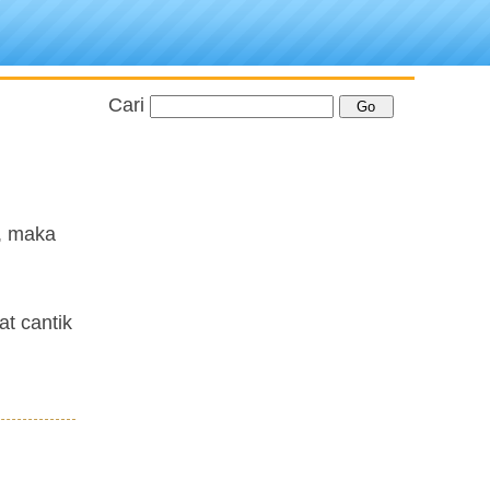
Cari
t, maka
at cantik