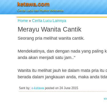
ketawa.com
Cerita Lucu dan Humor Indonesia
Home
»
Cerita Lucu Lainnya
Merayu Wanita Cantik
Seorang pria melihat wanita cantik.
Mendekatinya, dan dengan nada yang paling ke
anda akan menjadi satu jam.."
Wanita itu melihat jauh ke dalam mata pria itu
berada dalam jangkauan anda, maka anda tidak
Sent by:
e-ketawa
posted on
24 June 2015
«