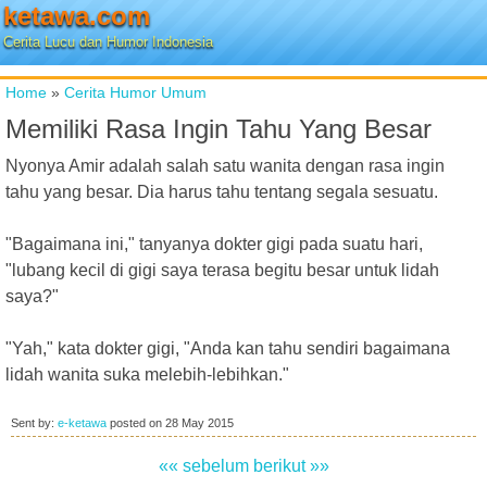
ketawa.com
Cerita Lucu dan Humor Indonesia
Home
»
Cerita Humor Umum
Memiliki Rasa Ingin Tahu Yang Besar
Nyonya Amir adalah salah satu wanita dengan rasa ingin
tahu yang besar. Dia harus tahu tentang segala sesuatu.
"Bagaimana ini," tanyanya dokter gigi pada suatu hari,
"lubang kecil di gigi saya terasa begitu besar untuk lidah
saya?"
"Yah," kata dokter gigi, "Anda kan tahu sendiri bagaimana
lidah wanita suka melebih-lebihkan."
Sent by:
e-ketawa
posted on
28 May 2015
«« sebelum
berikut »»