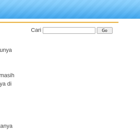
Cari
hunya
 masih
ya di
tanya