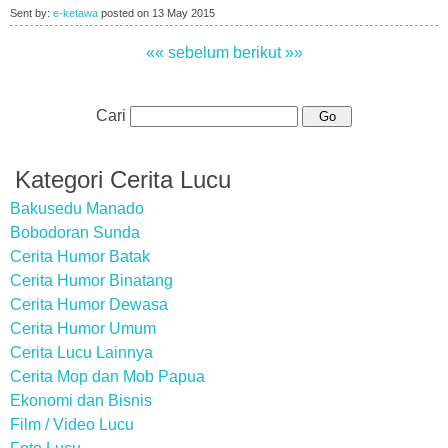
Sent by:
e-ketawa
posted on
13 May 2015
«« sebelum
berikut »»
Cari
Kategori Cerita Lucu
Bakusedu Manado
Bobodoran Sunda
Cerita Humor Batak
Cerita Humor Binatang
Cerita Humor Dewasa
Cerita Humor Umum
Cerita Lucu Lainnya
Cerita Mop dan Mob Papua
Ekonomi dan Bisnis
Film / Video Lucu