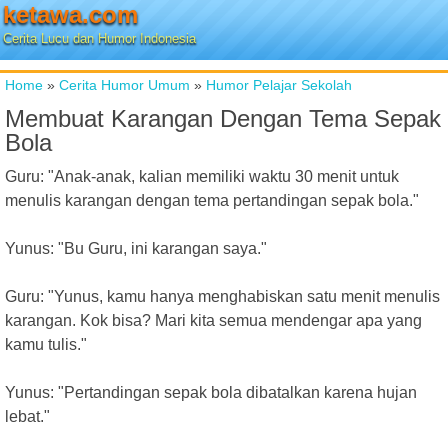
ketawa.com
Cerita Lucu dan Humor Indonesia
Home
»
Cerita Humor Umum
»
Humor Pelajar Sekolah
Membuat Karangan Dengan Tema Sepak
Bola
Guru: "Anak-anak, kalian memiliki waktu 30 menit untuk
menulis karangan dengan tema pertandingan sepak bola."
Yunus: "Bu Guru, ini karangan saya."
Guru: "Yunus, kamu hanya menghabiskan satu menit menulis
karangan. Kok bisa? Mari kita semua mendengar apa yang
kamu tulis."
Yunus: "Pertandingan sepak bola dibatalkan karena hujan
lebat."