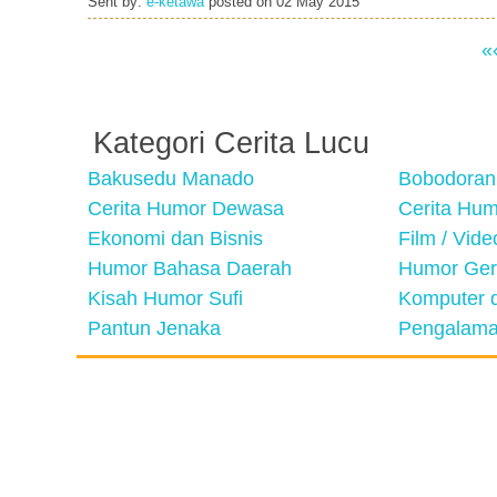
Sent by:
e-ketawa
posted on
02 May 2015
«
Kategori Cerita Lucu
Bakusedu Manado
Bobodoran
Cerita Humor Dewasa
Cerita Hu
Ekonomi dan Bisnis
Film / Vid
Humor Bahasa Daerah
Humor Ger
Kisah Humor Sufi
Komputer d
Pantun Jenaka
Pengalama