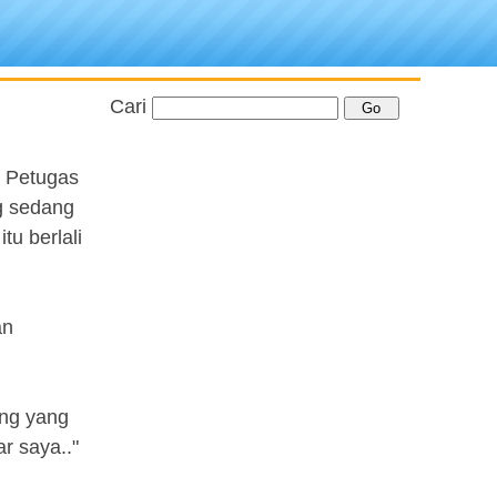
Cari
. Petugas
g sedang
tu berlali
an
ang yang
r saya.."