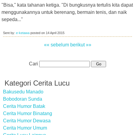
"Bisa," kata tahanan ketiga. "Di bungkusnya tertulis kita dapat
menggunakannya untuk berenang, bermain tenis, dan naik
sepeda..."
Sent by:
e-ketawa
posted on
14 April 2015
«« sebelum
berikut »»
Cari
Kategori Cerita Lucu
Bakusedu Manado
Bobodoran Sunda
Cerita Humor Batak
Cerita Humor Binatang
Cerita Humor Dewasa
Cerita Humor Umum