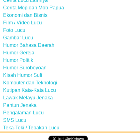
Cerita Lucu Lainnya
Cerita Mop dan Mob Papua
Ekonomi dan Bisnis
Film / Video Lucu
Foto Lucu
Gambar Lucu
Humor Bahasa Daerah
Humor Gereja
Humor Politik
Humor Suroboyoan
Kisah Humor Sufi
Komputer dan Teknologi
Kutipan Kata-Kata Lucu
Lawak Melayu Jenaka
Pantun Jenaka
Pengalaman Lucu
SMS Lucu
Teka-Teki / Tebakan Lucu