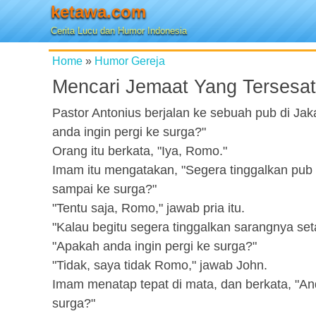
ketawa.com
Cerita Lucu dan Humor Indonesia
Home
»
Humor Gereja
Mencari Jemaat Yang Tersesat
Pastor Antonius berjalan ke sebuah pub di Ja
anda ingin pergi ke surga?"
Orang itu berkata, "Iya, Romo."
Imam itu mengatakan, "Segera tinggalkan pub 
sampai ke surga?"
"Tentu saja, Romo," jawab pria itu.
"Kalau begitu segera tinggalkan sarangnya setan
"Apakah anda ingin pergi ke surga?"
"Tidak, saya tidak Romo," jawab John.
Imam menatap tepat di mata, dan berkata, "An
surga?"