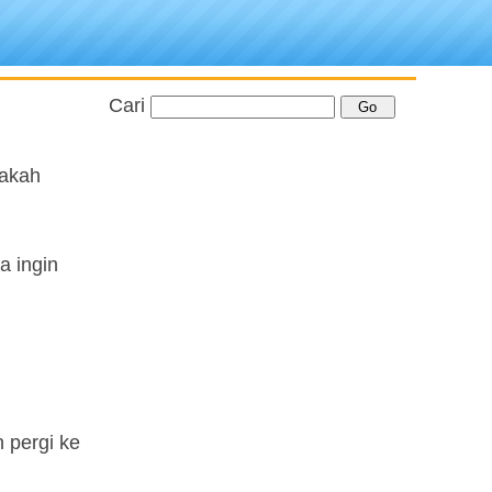
Cari
pakah
a ingin
 pergi ke