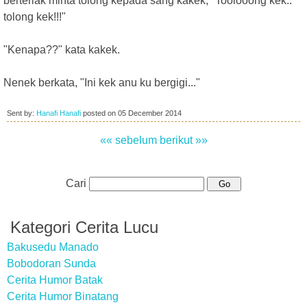
berteriak minta tolong kepada sang kakek, "Toolooong kek..
tolong kek!!!"
"Kenapa??" kata kakek.
Nenek berkata, "Ini kek anu ku bergigi..."
Sent by:
Hanafi Hanafi
posted on
05 December 2014
«« sebelum
berikut »»
Cari
Kategori Cerita Lucu
Bakusedu Manado
Bobodoran Sunda
Cerita Humor Batak
Cerita Humor Binatang