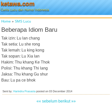
ketawa.com
Cerita Lucu dan Humor Indonesia
Home
»
SMS Lucu
Beberapa Idiom Baru
Tak izin: Lu lan chang
Tak setia: Lu she rong
Tak lemah: Lu king kong
Tak sopan: Lu Xia lan
Hakim: Thu khang Ke Thok
Polisi: Thu khang Thi lang
Jaksa: Thu khang Gu shur
Bau: Lu pa ce bhok
Sent by:
Harindra Prasasta
posted on
03 December 2014
«« sebelum
berikut »»