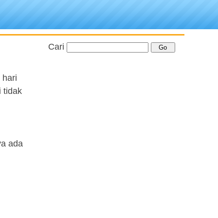
Cari
 hari
 tidak
ya ada