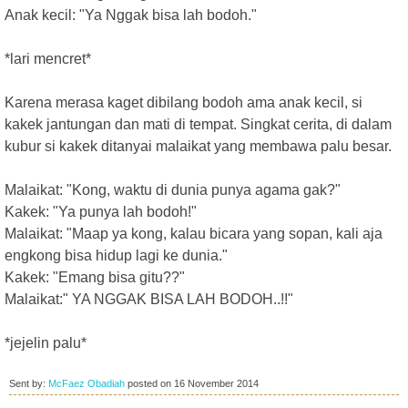
Anak kecil: "Ya Nggak bisa lah bodoh."
*lari mencret*
Karena merasa kaget dibilang bodoh ama anak kecil, si
kakek jantungan dan mati di tempat. Singkat cerita, di dalam
kubur si kakek ditanyai malaikat yang membawa palu besar.
Malaikat: "Kong, waktu di dunia punya agama gak?"
Kakek: "Ya punya lah bodoh!"
Malaikat: "Maap ya kong, kalau bicara yang sopan, kali aja
engkong bisa hidup lagi ke dunia."
Kakek: "Emang bisa gitu??"
Malaikat:" YA NGGAK BISA LAH BODOH..!!"
*jejelin palu*
Sent by:
McFaez Obadiah
posted on
16 November 2014