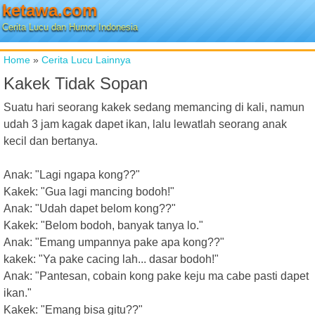
ketawa.com
Cerita Lucu dan Humor Indonesia
Home
»
Cerita Lucu Lainnya
Kakek Tidak Sopan
Suatu hari seorang kakek sedang memancing di kali, namun
udah 3 jam kagak dapet ikan, lalu lewatlah seorang anak
kecil dan bertanya.
Anak: "Lagi ngapa kong??"
Kakek: "Gua lagi mancing bodoh!"
Anak: "Udah dapet belom kong??"
Kakek: "Belom bodoh, banyak tanya lo."
Anak: "Emang umpannya pake apa kong??"
kakek: "Ya pake cacing lah... dasar bodoh!"
Anak: "Pantesan, cobain kong pake keju ma cabe pasti dapet
ikan."
Kakek: "Emang bisa gitu??"