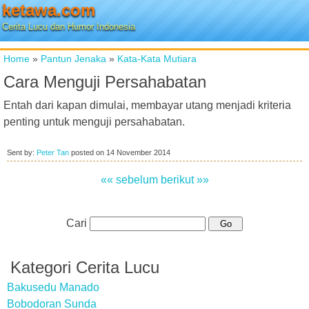
ketawa.com
Cerita Lucu dan Humor Indonesia
Home
»
Pantun Jenaka
»
Kata-Kata Mutiara
Cara Menguji Persahabatan
Entah dari kapan dimulai, membayar utang menjadi kriteria
penting untuk menguji persahabatan.
Sent by:
Peter Tan
posted on
14 November 2014
«« sebelum
berikut »»
Cari
Kategori Cerita Lucu
Bakusedu Manado
Bobodoran Sunda