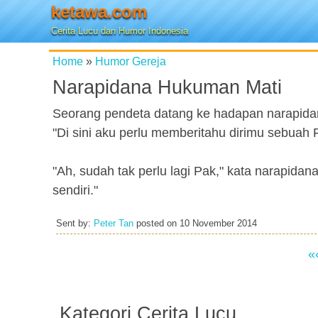
ketawa.com
Cerita Lucu dan Humor Indonesia
Home
»
Humor Gereja
Narapidana Hukuman Mati
Seorang pendeta datang ke hadapan narapida
"Di sini aku perlu memberitahu dirimu sebuah 
"Ah, sudah tak perlu lagi Pak," kata narapidan
sendiri."
Sent by:
Peter Tan
posted on
10 November 2014
«
Kategori Cerita Lucu