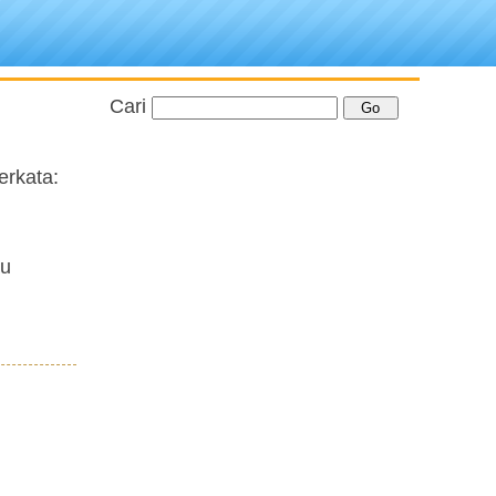
Cari
erkata:
au