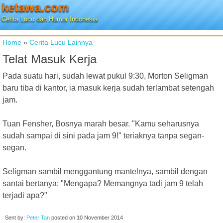
ketawa.com
Cerita Lucu dan Humor Indonesia
Home
»
Cerita Lucu Lainnya
Telat Masuk Kerja
Pada suatu hari, sudah lewat pukul 9:30, Morton Seligman
baru tiba di kantor, ia masuk kerja sudah terlambat setengah
jam.
Tuan Fensher, Bosnya marah besar. "Kamu seharusnya
sudah sampai di sini pada jam 9!" teriaknya tanpa segan-
segan.
Seligman sambil menggantung mantelnya, sambil dengan
santai bertanya: "Mengapa? Memangnya tadi jam 9 telah
terjadi apa?"
Sent by:
Peter Tan
posted on
10 November 2014