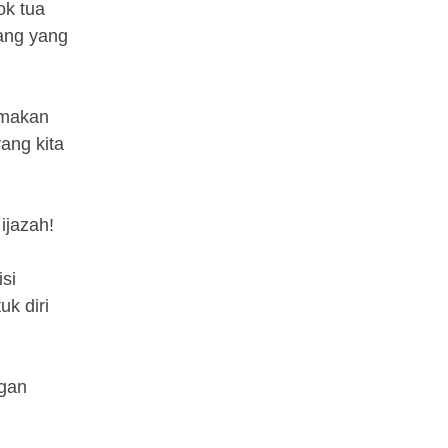
ok tua
uang yang
emakan
ang kita
ijazah!
si
uk diri
ngan