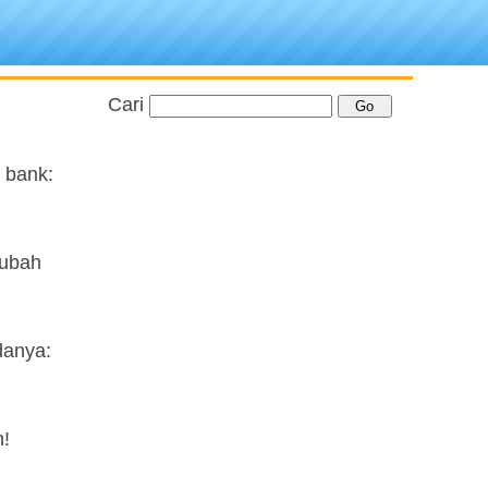
Cari
 bank:
gubah
danya:
n!