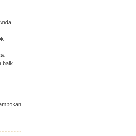
 Anda.
ok
ta.
h baik
erampokan