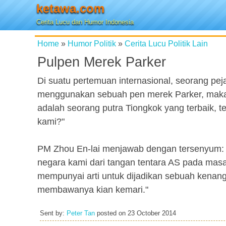
ketawa.com
Cerita Lucu dan Humor Indonesia
Home
»
Humor Politik
»
Cerita Lucu Politik Lain
Pulpen Merek Parker
Di suatu pertemuan internasional, seorang pe
menggunakan sebuah pen merek Parker, maka 
adalah seorang putra Tiongkok yang terbaik, 
kami?"
PM Zhou En-lai menjawab dengan tersenyum: "
negara kami dari tangan tentara AS pada ma
mempunyai arti untuk dijadikan sebuah kenan
membawanya kian kemari."
Sent by:
Peter Tan
posted on
23 October 2014