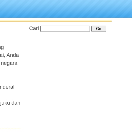
Cari
ng
ai, Anda
 negara
nderal
ajuku dan