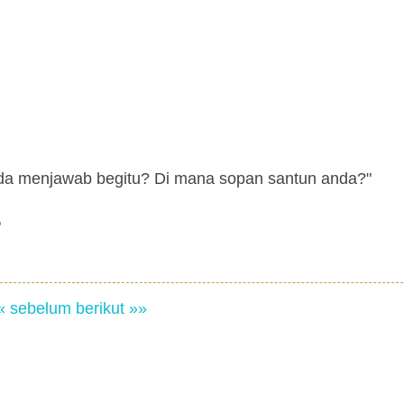
nda menjawab begitu? Di mana sopan santun anda?"
"
« sebelum
berikut »»