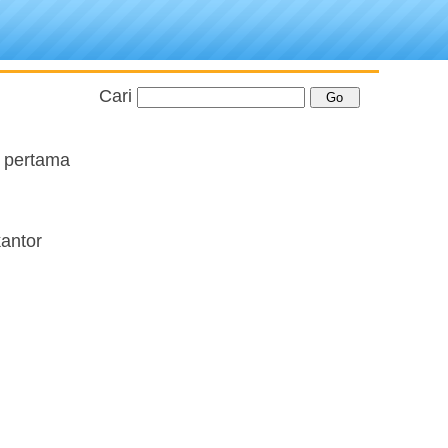
Cari
g pertama
kantor