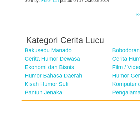
Sent by:
Peter Tan
posted on
17 October 2014
«
Kategori Cerita Lucu
Bakusedu Manado
Bobodoran
Cerita Humor Dewasa
Cerita Hu
Ekonomi dan Bisnis
Film / Vid
Humor Bahasa Daerah
Humor Ger
Kisah Humor Sufi
Komputer d
Pantun Jenaka
Pengalama