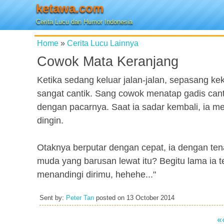
ketawa.com
Cerita Lucu dan Humor Indonesia
Home
»
Cerita Lucu Lainnya
Cowok Mata Keranjang
Ketika sedang keluar jalan-jalan, sepasang 
sangat cantik. Sang cowok menatap gadis cant
dengan pacarnya. Saat ia sadar kembali, i
dingin.
Otaknya berputar dengan cepat, ia dengan ten
muda yang barusan lewat itu? Begitu lama ia 
menandingi dirimu, hehehe..."
Sent by:
Peter Tan
posted on
13 October 2014
«