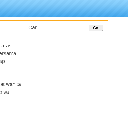
Cari
paras
bersama
ap
at wanita
bisa