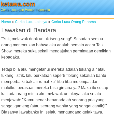
ketawa.com
Cerita Lucu dan Humor Indonesia
Home
»
Cerita Lucu Lainnya
»
Cerita Lucu Orang Pertama
Lawakan di Bandara
"Yuk, melawak donk untuk iseng-seng!" Sesudah semua
orang menemukan bahwa aku adalah pemain acara Talk
Show, mereka suka sekali mengajukan permintaan demikian
kepadaku.
Tetapi bila aku mengetahui mereka adalah tukang air atau
tukang listrik, lalu perkataan seperti "tolong sekalian bantu
memperbaiki bak air rumahku" tiba-tiba melompat dari
mulutku, perasaan mereka bisa gimana ya? Maka itu setiap
kali ada orang minta aku melawak untuknya, aku selalu
menjawab: "Kamu benar-benar adalah seorang pria yang
sangat ganteng (atau seorang wanita yang sangat cantik)!"
Biasanya jawabanku ini selalu mengundang gelak tawa.