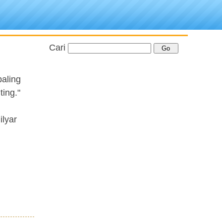
Cari
aling
ing."
ilyar