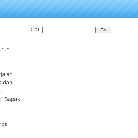
Cari
uruh
jalan
a dan
uh
: "Bapak
nga