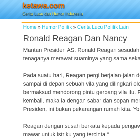
ketawa.com
Cerita Lucu dan Humor Indonesia
Home
»
Humor Politik
»
Cerita Lucu Politik Lain
Ronald Reagan Dan Nancy
Mantan Presiden AS, Ronald Reagan sesudah 
tenaganya merawat suaminya yang sama sekali
Pada suatu hari, Reagan pergi berjalan-jalan
sampai di depan sebuah vila yang dilingkari o
bermaksud mendorong pintu gerbang vila itu
kembali, maka ia dengan sabar dan sopan mena
Presiden, ini bukan pekarangan rumah kita. Yo,
Reagan dengan susah berkata kepada pengawa
mawar untuk istriku yang tercinta."