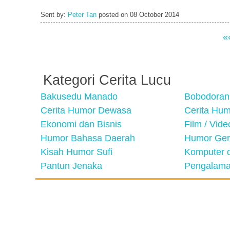
Sent by:
Peter Tan
posted on
08 October 2014
«
Kategori Cerita Lucu
Bakusedu Manado
Bobodoran
Cerita Humor Dewasa
Cerita Hu
Ekonomi dan Bisnis
Film / Vid
Humor Bahasa Daerah
Humor Ger
Kisah Humor Sufi
Komputer d
Pantun Jenaka
Pengalama