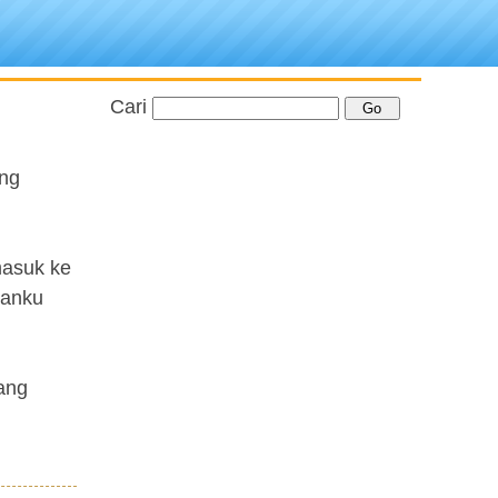
Cari
ang
masuk ke
panku
ang