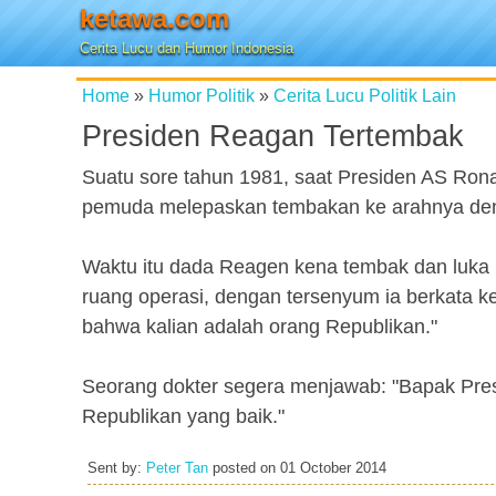
ketawa.com
Cerita Lucu dan Humor Indonesia
Home
»
Humor Politik
»
Cerita Lucu Politik Lain
Presiden Reagan Tertembak
Suatu sore tahun 1981, saat Presiden AS Rona
pemuda melepaskan tembakan ke arahnya den
Waktu itu dada Reagen kena tembak dan luka b
ruang operasi, dengan tersenyum ia berkata ke
bahwa kalian adalah orang Republikan."
Seorang dokter segera menjawab: "Bapak Presi
Republikan yang baik."
Sent by:
Peter Tan
posted on
01 October 2014