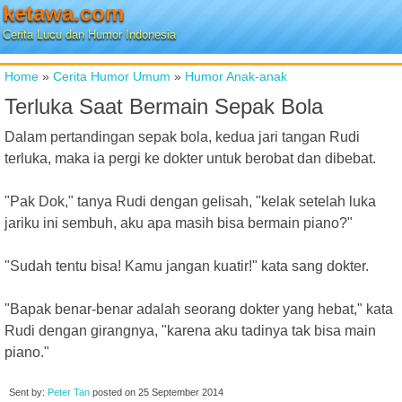
ketawa.com
Cerita Lucu dan Humor Indonesia
Home
»
Cerita Humor Umum
»
Humor Anak-anak
Terluka Saat Bermain Sepak Bola
Dalam pertandingan sepak bola, kedua jari tangan Rudi
terluka, maka ia pergi ke dokter untuk berobat dan dibebat.
"Pak Dok," tanya Rudi dengan gelisah, "kelak setelah luka
jariku ini sembuh, aku apa masih bisa bermain piano?"
"Sudah tentu bisa! Kamu jangan kuatir!" kata sang dokter.
"Bapak benar-benar adalah seorang dokter yang hebat," kata
Rudi dengan girangnya, "karena aku tadinya tak bisa main
piano."
Sent by:
Peter Tan
posted on
25 September 2014