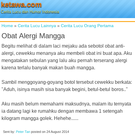
ketawa.com
Cerita Lucu dan Humor Indonesia
Home
»
Cerita Lucu Lainnya
»
Cerita Lucu Orang Pertama
Obat Alergi Mangga
Begitu melihat di dalam laci mejaku ada sebotol obat anti-
alergi, cewekku menanya aku membeli obat ini buat apa. Aku
mengatakan sebulan yang lalu aku pernah terserang alergi
karena terlalu banyak makan buah mangga.
Sambil menggoyang-goyang botol tersebut cewekku berkata:
"Aduh, isinya masih sisa banyak begini, betul-betul boros.."
Aku masih belum memahami maksudnya, malam itu ternyata
ia datang lagi ke rumahku dengan membawa 1 setengah
kilogram mangga golek. Hehehe......
Sent by:
Peter Tan
posted on
24 August 2014