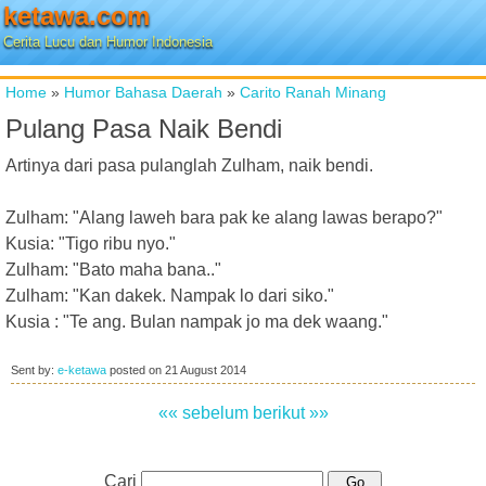
ketawa.com
Cerita Lucu dan Humor Indonesia
Home
»
Humor Bahasa Daerah
»
Carito Ranah Minang
Pulang Pasa Naik Bendi
Artinya dari pasa pulanglah Zulham, naik bendi.
Zulham: "Alang laweh bara pak ke alang lawas berapo?"
Kusia: "Tigo ribu nyo."
Zulham: "Bato maha bana.."
Zulham: "Kan dakek. Nampak lo dari siko."
Kusia : "Te ang. Bulan nampak jo ma dek waang."
Sent by:
e-ketawa
posted on
21 August 2014
«« sebelum
berikut »»
Cari