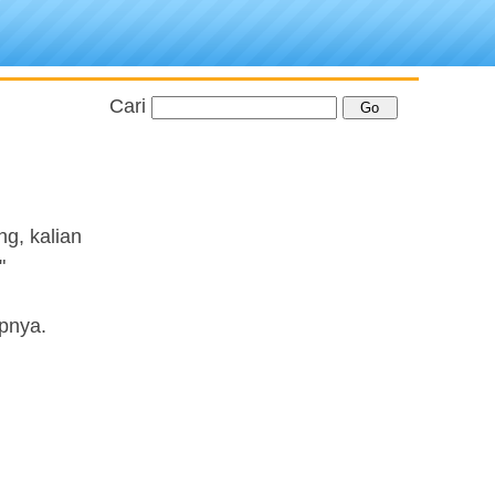
Cari
g, kalian
"
apnya.