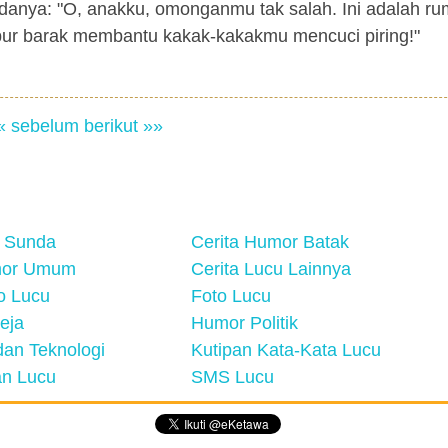
padanya: "O, anakku, omonganmu tak salah. Ini adalah r
apur barak membantu kakak-kakakmu mencuci piring!"
« sebelum
berikut »»
 Sunda
Cerita Humor Batak
mor Umum
Cerita Lucu Lainnya
eo Lucu
Foto Lucu
eja
Humor Politik
an Teknologi
Kutipan Kata-Kata Lucu
n Lucu
SMS Lucu