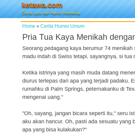
ketawa.com
Cerita Lucu dan Humor Indonesia
Home
»
Cerita Humor Umum
Pria Tua Kaya Menikah denga
Seorang pedagang kaya berumur 74 menikah se
madu indah di Swiss tetapi, sayangnya, si tua 
Ketika istrinya yang masih muda datang menem
diurus terlepas dari apa yang terjadi padaku.
rumahku di Palm Springs, peternakanku di Tex
mengenai uang."
"Oh, sayang, jangan bicara seperti itu," seru 
aku akan hancur. Oh, pasti ada sesuatu yang
apa yang bisa kulakukan?"