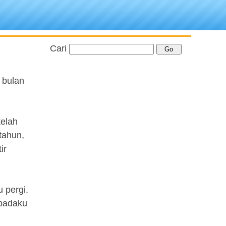
Cari
 bulan
telah
tahun,
ir
u pergi,
 padaku