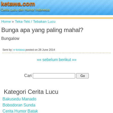
ketawa.com
Cerita Lucu dan Humor Indonesia
Home
»
Teka-Teki / Tebakan Lucu
Bunga apa yang paling mahal?
Bungalow
Sent by:
e-ketawa
posted on
28 June 2014
«« sebelum
berikut »»
Cari
Kategori Cerita Lucu
Bakusedu Manado
Bobodoran Sunda
Cerita Humor Batak