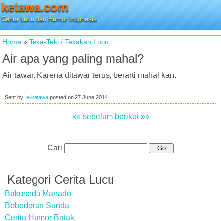
ketawa.com
Cerita Lucu dan Humor Indonesia
Home
»
Teka-Teki / Tebakan Lucu
Air apa yang paling mahal?
Air tawar. Karena ditawar terus, berarti mahal kan.
Sent by:
e-ketawa
posted on
27 June 2014
«« sebelum
berikut »»
Cari
Kategori Cerita Lucu
Bakusedu Manado
Bobodoran Sunda
Cerita Humor Batak