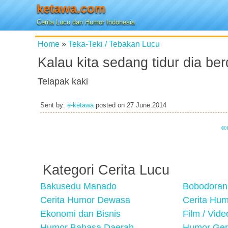
ketawa.com
Cerita Lucu dan Humor Indonesia
Home
»
Teka-Teki / Tebakan Lucu
Kalau kita sedang tidur dia berd
Telapak kaki
Sent by:
e-ketawa
posted on
27 June 2014
«
Kategori Cerita Lucu
Bakusedu Manado
Bobodoran
Cerita Humor Dewasa
Cerita Hu
Ekonomi dan Bisnis
Film / Vid
Humor Bahasa Daerah
Humor Ger