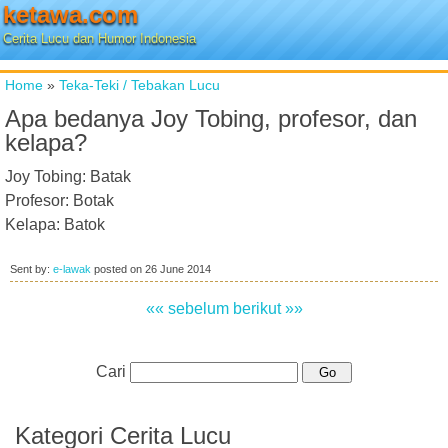
ketawa.com
Cerita Lucu dan Humor Indonesia
Home
»
Teka-Teki / Tebakan Lucu
Apa bedanya Joy Tobing, profesor, dan
kelapa?
Joy Tobing: Batak
Profesor: Botak
Kelapa: Batok
Sent by:
e-lawak
posted on
26 June 2014
«« sebelum
berikut »»
Cari
Kategori Cerita Lucu