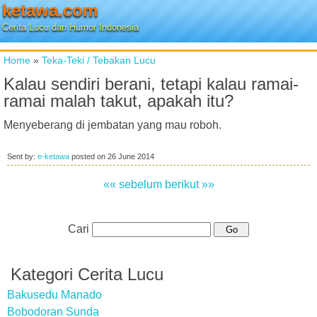
ketawa.com
Cerita Lucu dan Humor Indonesia
Home
»
Teka-Teki / Tebakan Lucu
Kalau sendiri berani, tetapi kalau ramai-
ramai malah takut, apakah itu?
Menyeberang di jembatan yang mau roboh.
Sent by:
e-ketawa
posted on
26 June 2014
«« sebelum
berikut »»
Cari
Kategori Cerita Lucu
Bakusedu Manado
Bobodoran Sunda