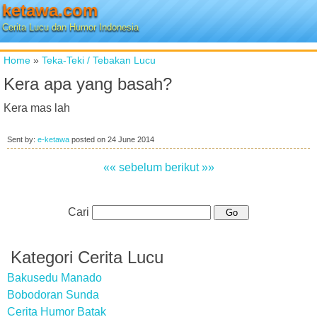
ketawa.com
Cerita Lucu dan Humor Indonesia
Home
»
Teka-Teki / Tebakan Lucu
Kera apa yang basah?
Kera mas lah
Sent by:
e-ketawa
posted on
24 June 2014
«« sebelum
berikut »»
Cari
Kategori Cerita Lucu
Bakusedu Manado
Bobodoran Sunda
Cerita Humor Batak