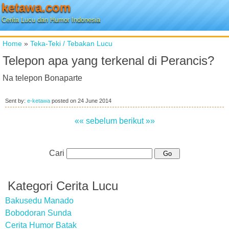
ketawa.com
Cerita Lucu dan Humor Indonesia
Home
»
Teka-Teki / Tebakan Lucu
Telepon apa yang terkenal di Perancis?
Na telepon Bonaparte
Sent by:
e-ketawa
posted on
24 June 2014
«« sebelum
berikut »»
Cari
Kategori Cerita Lucu
Bakusedu Manado
Bobodoran Sunda
Cerita Humor Batak