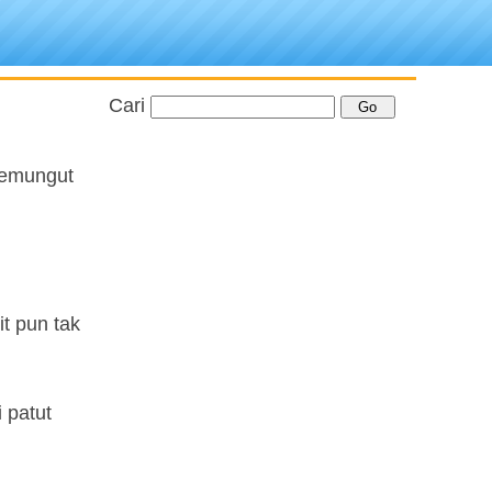
Cari
 memungut
t pun tak
 patut