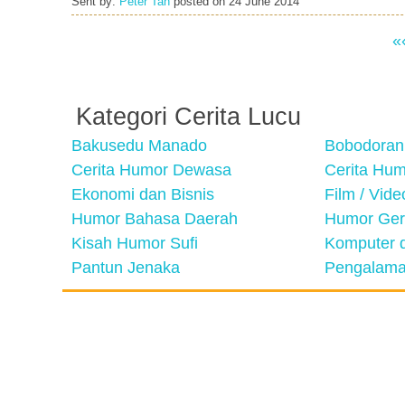
Sent by:
Peter Tan
posted on
24 June 2014
«
Kategori Cerita Lucu
Bakusedu Manado
Bobodoran
Cerita Humor Dewasa
Cerita Hu
Ekonomi dan Bisnis
Film / Vid
Humor Bahasa Daerah
Humor Ger
Kisah Humor Sufi
Komputer d
Pantun Jenaka
Pengalama