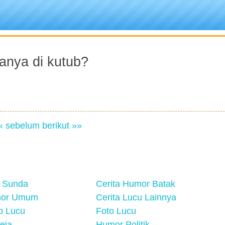
anya di kutub?
« sebelum
berikut »»
 Sunda
Cerita Humor Batak
mor Umum
Cerita Lucu Lainnya
eo Lucu
Foto Lucu
eja
Humor Politik