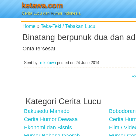
ketawa.com
Cerita Lucu dan Humor Indonesia
Home
»
Teka-Teki / Tebakan Lucu
Binatang berpunuk dua dan ad
Onta tersesat
Sent by:
e-ketawa
posted on
24 June 2014
«
Kategori Cerita Lucu
Bakusedu Manado
Bobodoran
Cerita Humor Dewasa
Cerita Hu
Ekonomi dan Bisnis
Film / Vid
Humor Bahasa Daerah
Humor Ger