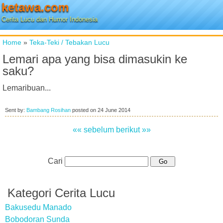
ketawa.com
Cerita Lucu dan Humor Indonesia
Home
»
Teka-Teki / Tebakan Lucu
Lemari apa yang bisa dimasukin ke
saku?
Lemaribuan...
Sent by:
Bambang Rosihan
posted on
24 June 2014
«« sebelum
berikut »»
Cari
Kategori Cerita Lucu
Bakusedu Manado
Bobodoran Sunda