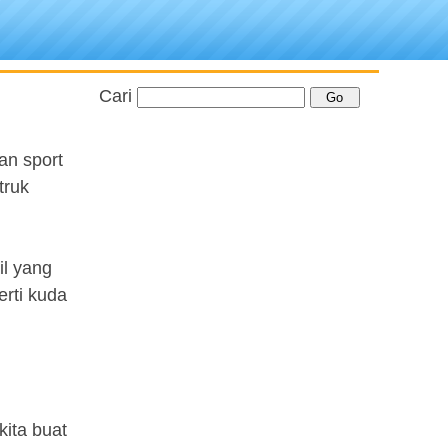
Cari
an sport
truk
il yang
rti kuda
kita buat