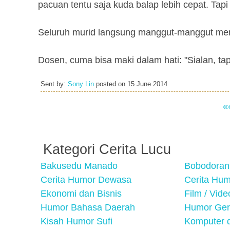
pacuan tentu saja kuda balap lebih cepat. Tapi
Seluruh murid langsung manggut-manggut men
Dosen, cuma bisa maki dalam hati: "Sialan, tap
Sent by:
Sony Lin
posted on
15 June 2014
«
Kategori Cerita Lucu
Bakusedu Manado
Bobodoran
Cerita Humor Dewasa
Cerita Hu
Ekonomi dan Bisnis
Film / Vid
Humor Bahasa Daerah
Humor Ger
Kisah Humor Sufi
Komputer d