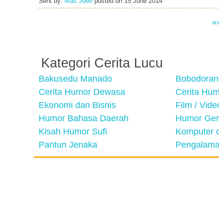
Sent by:
Mas Joee
posted on
15 June 2014
«
Kategori Cerita Lucu
Bakusedu Manado
Bobodoran
Cerita Humor Dewasa
Cerita Hu
Ekonomi dan Bisnis
Film / Vid
Humor Bahasa Daerah
Humor Ger
Kisah Humor Sufi
Komputer d
Pantun Jenaka
Pengalama