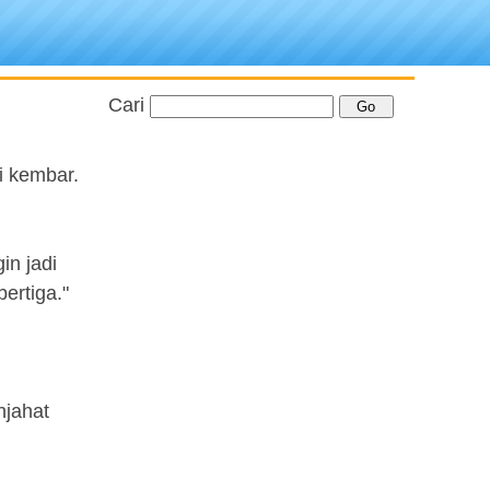
Cari
i kembar.
in jadi
ertiga."
njahat