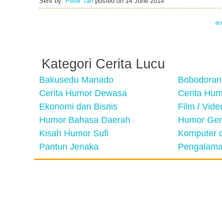
Sent by:
Peter Tan
posted on
14 June 2014
«
Kategori Cerita Lucu
Bakusedu Manado
Bobodoran
Cerita Humor Dewasa
Cerita Hu
Ekonomi dan Bisnis
Film / Vid
Humor Bahasa Daerah
Humor Ger
Kisah Humor Sufi
Komputer d
Pantun Jenaka
Pengalama