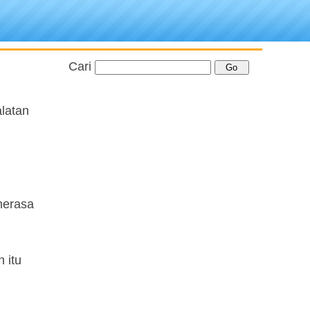
Cari
latan
merasa
 itu