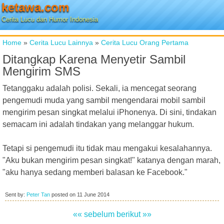
ketawa.com
Cerita Lucu dan Humor Indonesia
Home
»
Cerita Lucu Lainnya
»
Cerita Lucu Orang Pertama
Ditangkap Karena Menyetir Sambil
Mengirim SMS
Tetanggaku adalah polisi. Sekali, ia mencegat seorang
pengemudi muda yang sambil mengendarai mobil sambil
mengirim pesan singkat melalui iPhonenya. Di sini, tindakan
semacam ini adalah tindakan yang melanggar hukum.
Tetapi si pengemudi itu tidak mau mengakui kesalahannya.
"Aku bukan mengirim pesan singkat!" katanya dengan marah,
"aku hanya sedang memberi balasan ke Facebook."
Sent by:
Peter Tan
posted on
11 June 2014
«« sebelum
berikut »»