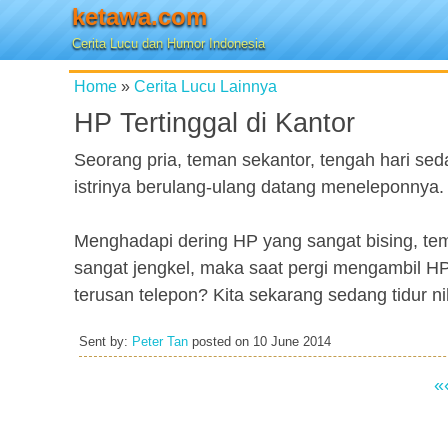
ketawa.com
Cerita Lucu dan Humor Indonesia
Home
»
Cerita Lucu Lainnya
HP Tertinggal di Kantor
Seorang pria, teman sekantor, tengah hari s
istrinya berulang-ulang datang meneleponnya.
Menghadapi dering HP yang sangat bising, tem
sangat jengkel, maka saat pergi mengambil HP-
terusan telepon? Kita sekarang sedang tidur ni
Sent by:
Peter Tan
posted on
10 June 2014
«