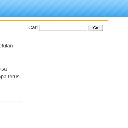
Cari
etulan
asa
apa terus-